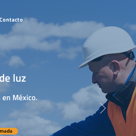
Contacto
de luz
 en México.
amada