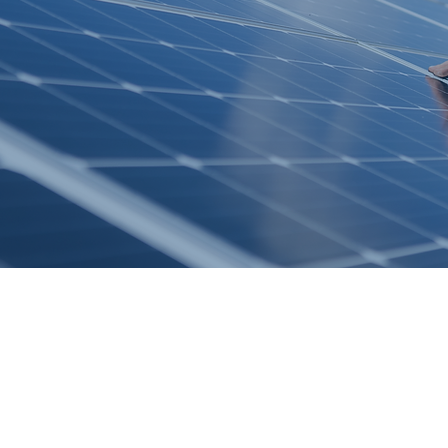
Conoce Vattio
A tu medida