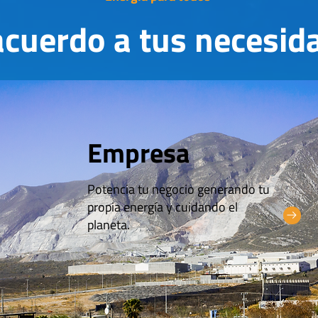
acuerdo a tus necesid
Empresa
Potencia tu negocio generando tu
propia energía y cuidando el
planeta.