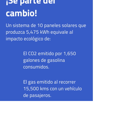
¡Se parte del
cambio!
Un sistema de 10 paneles solares que
produzca 5,475 kWh equivale al
impacto ecológico de:
El CO2 emitido por 1,650
galones de gasolina
consumidos.
El gas emitido al recorrer
15,500 kms con un vehículo
de pasajeros.
El carbono que capturarían 2
hectáreas de bosque en un
año.